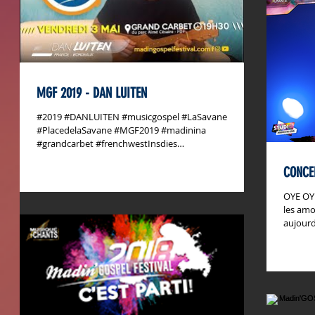
MGF 2019 - DAN LUITEN
#2019 #DANLUITEN #musicgospel #LaSavane
#PlacedelaSavane #MGF2019 #madinina
#grandcarbet #frenchwestInsdies
#MADINGOSPELFESTIVAL...
CONCE
OYE OYE
les am
aujourd