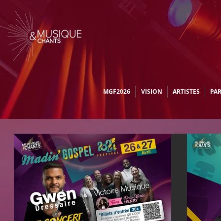
MGF2026
VISION
ARTISTES
PA