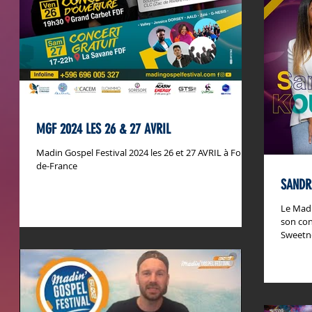
MGF 2024 LES 26 & 27 AVRIL
Madin Gospel Festival 2024 les 26 et 27 AVRIL à Fort-
de-France
SANDR
Le Madi
son co
Sweetnes