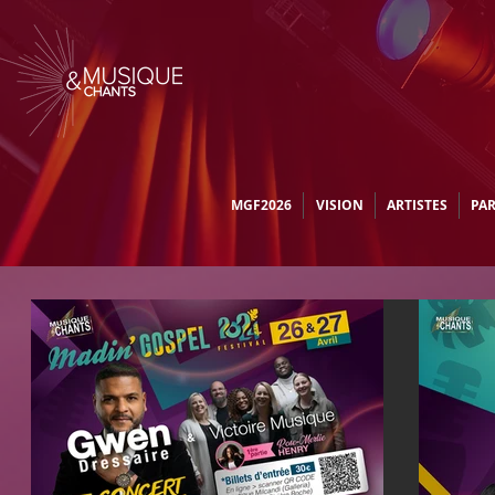
MGF2026
VISION
ARTISTES
PA