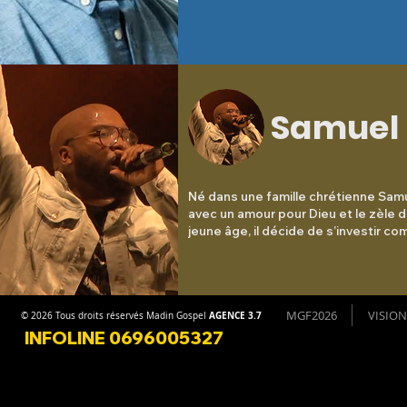
Ses proches disent que la musique est s
Les gens qui l’observent chaque jour dis
sa meilleure amie, mais pour lui, c’est sa
s’approcher de Dieu un peu plus chaque jo
parler.
Samuel
Né dans une famille chrétienne Samu
avec un amour pour Dieu et le zèle de
jeune âge, il décide de s’investir c
son église locale.

Dans son parcours, il vécut aux État
ans pour travailler au sein des chora
MGF2026
VISION
AGENCE 3.7
© 2026 Tous droits réservés Madin Gospel
de Plattsburgh et Binghamton. C’est
INFOLINE 0696005327
période qu’il fut inspiré et poussé à
pour l’édification de ses semblables.
De retour à Montréal en 2009, Samuel
une nouvelle approche et un nouvea