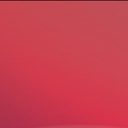
2010, il propulse sa carrière avec l’a
"Influence".

Ce n’est que le 2 novembre 2013 que
le jour.

Son album « Mon avenir est dans tes 
nominé pour le meilleur album franc
2013-2014 par le Gospel Music Assoc
Samuel travail présentement sur son
que d’autres tournées à travers la f