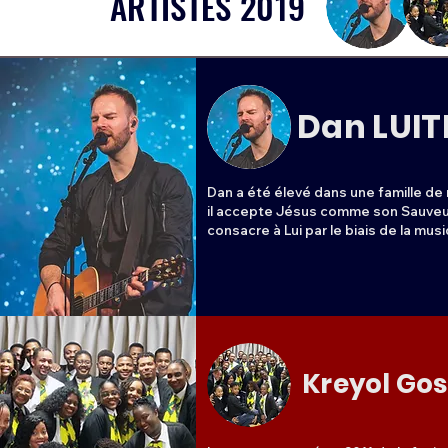
ARTISTES 2019
Dan LUIT
Dan a été élevé dans une famille de 
il accepte Jésus comme son Sauveur
consacre à Lui par le biais de la musiq
évangélique du littoral, à Dunkerque,
France, il débute un groupe avec de
de « Sortie de Secours », groupe d'év
fera deux titres sur le CD Génération
Trois ans plus tard, il ressent l'appel
servir.

Kreyol Gos
C'est alors qu'Alice, sa fiancée, et lui
décision de se former. C'est au Québ
mariés, qu'ils atterrissent, afin d'étudi