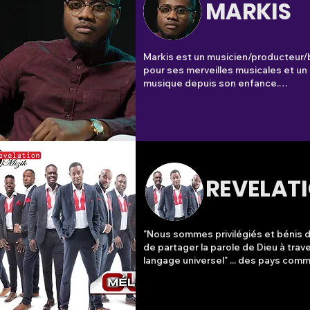
MARKIS
Markis est un musicien/producteur/
pour ses merveilles musicales et un 
musique depuis son enfance.

Née en République Démocratique du
Mardochée Diatazi débute sa carrière
de 3 ans, lorsqu’il devient membre d
son ancienne assemblée. Son désir 
l’univers musicale a été influencé p
« Les Princes de la Paix », qui est un
chanteurs chrétiens d’origine congola
REVELAT
les membres du groupe comme des g
« tontons ». Ceux qui l'ont vu grandir, 
également bercé son enfance de leu
"Nous sommes privilégiés et bénis d'
En grandissant, il s’est s’intéressé a
de partager la parole de Dieu à trave
musicaux, notamment la batterie en p
langage universel" ... des pays comm
10 ans, en ayant pas eu l’opportunité
Montréal, Canada et nous sommes i
formation pour devenir batteur, il e
d'atteindre plus de cœurs pour Dieu
formation musicale pour apprendre à 
venir. Notre modèle est toujours le m
Toutefois, les débuts de cette appre