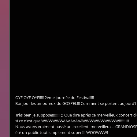
OYE OYE OYE!!!!! 2ème journée du Festival!!!!
Bonjour les amoureux du GOSPEL!!! Comment se portent aujourd'h
Très bien je suppose!!!!!!!!! ;) Que dire après ce merveilleux conc
si ce n'est que WWWWWWAAAAAAAAWWWWWWWWWW!!!!!!!!!!!
Nous avons vraiment passé un excellent, merveilleux... GRANDIOSE.
été un public tout simplement super!!!! WOOWWW!