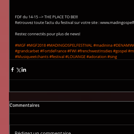
FDF du 14-15 --> THE PLACE TO BE!!!
Retrouvez toute l'actu du festival sur votre site : www.madingospel
Restez connectés pour plus de news!
#MGF
#MGF2018
#MADINGOSPELFESTIVAL
#madinina
#DENAMW
#grandcarbet
#FortdeFrance
#FWI
#frenchwestInsdies
#gospel
#m
#Musiqueetchants
#festival
#LOUANGE
#adoration
#sing
Commentaires
Rédigez un commentaire...