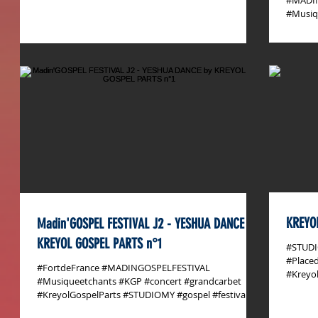
#MADI
#Musiq
#MGF...
KREYO
Madin'GOSPEL FESTIVAL J2 - YESHUA DANCE by
KREYOL GOSPEL PARTS n°1
#STUDI
#Place
#FortdeFrance #MADINGOSPELFESTIVAL
#Kreyo
#Musiqueetchants #KGP #concert #grandcarbet
#KreyolGospelParts #STUDIOMY #gospel #festival...