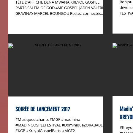
Bonjour
TÊTE D'AFFICHE DENA MWANA KREYOL GOSPEL
dévoilo
PARTS SALEM OF GOD 4ME GOSPEL JADEN VALERIE
FESTIVA
GRAVINAY MARCEL BOUNGOU Restez-connectés
pour plus de...
Madin'
SOIRÉE DE LANCEMENT 2017
KREYO
#Musiqueetchants #MGF #madinina
#MADINGOSPELFESTIVAL #DominiqueZORABABEL
#Kreyol
#KGP #KreyolGospelParts #MGF2