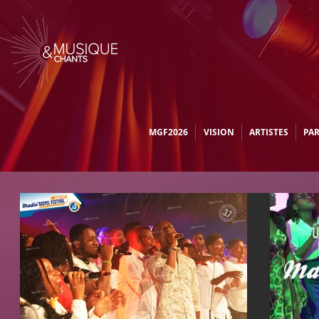
MGF2026
VISION
ARTISTES
PA