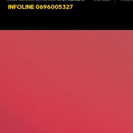
INFOLINE 0696005327