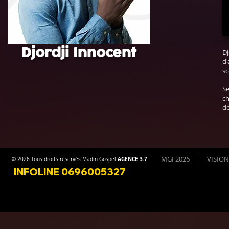
Djordji Innocent
Dj
d'
sc
Se
ch
de
MGF2026
VISION
AGENCE 3.7
© 2026 Tous droits réservés Madin Gospel
INFOLINE 0696005327