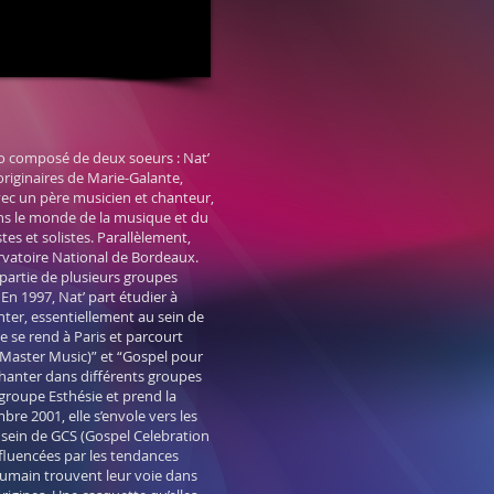
 re
n
dez-v
duo composé de deux soeurs : Nat’
iginaires de Marie-Galante,
vec un père musicien et chanteur,
ans le monde de la musique et du
es et solistes. Parallèlement,
rvatoire National de Bordeaux.
e partie de plusieurs groupes
 En 1997, Nat’ part étudier à
ter, essentiellement au sein de
e se rend à Paris et parcourt
(Master Music)” et “Gospel pour
hanter dans différents groupes
 groupe Esthésie et prend la
bre 2001, elle s’envole vers les
 sein de GCS (Gospel Celebration
nfluencées par les tendances
Plumain trouvent leur voie dans