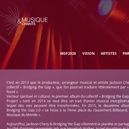
MGF2026
VISION
ARTISTES
PA
C’est en 2013 que le producteur, arrangeur musical et artiste Jackson Che
collectif « Bridging the Gap », que l’on pourrait traduire littéralement par 
fossé ».
Vecteur spirituel et culturel, le premier album du collectif « Bridging the Gap
Project » sorti en 2014 se veut être un trait d’union musical intergénéra
lequel des vies peuvent être transformées. En 2015, le deuxième album
Bridging the Gap 2.0 » se hisse à la 7ème place du classement Billboard, 
Musique du Monde ».
Aujourd’hui, Jackson Chery & Bridging the Gap sillonnent la planète et partage
au côté d’artistes renommés tels que Hezekiah Walker, Israel Houghton et b