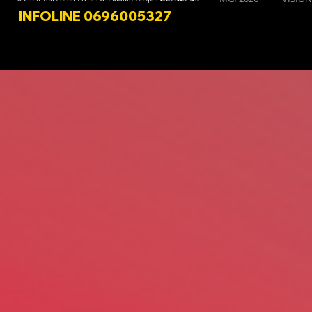
INFOLINE 0696005327