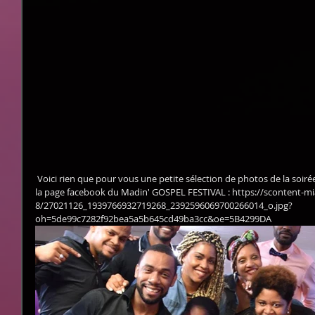
 Voici rien que pour vous une petite sélection de photos de la soirée. Retrouvez l'ensemble des photos sur 
la page facebook du Madin' GOSPEL FESTIVAL : https://scontent-mia
8/27021126_1939766932719268_2392596069700266014_o.jpg?
oh=5de99c7282f92bea5a5b645cd49ba3cc&oe=5B4299DA