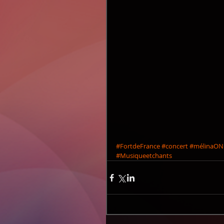
#FortdeFrance
#concert
#mélinaON
#Musiqueetchants