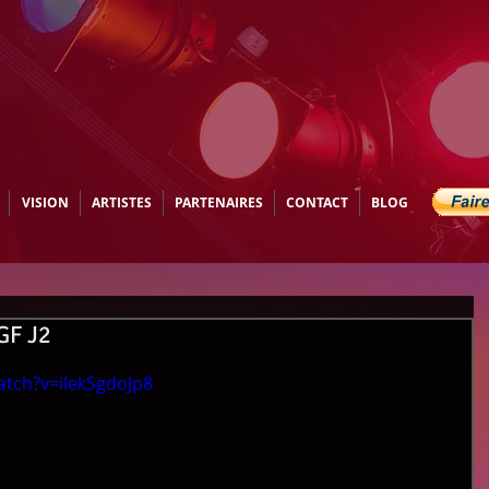
VISION
ARTISTES
PARTENAIRES
CONTACT
BLOG
GF J2
tch?v=ilekSgdoJp8