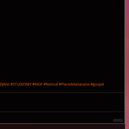
Le
DJANI
#STUDIOMY
#MGF
#festival
#PlacedelaSavane
#gospel