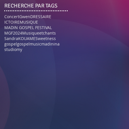
RECHERCHE PAR TAGS
Concert
GwenDRESSAIRE
ICTOIREMUSIQUE
MADIN GOSPEL FESTIVAL
MGF2024
Musiqueetchants
SandraKOUAME
Sweetness
gospel
gospelmusic
madinina
studiomy